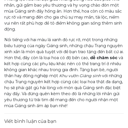
nhắn, gửi gắm bao yêu thương và hy vọng chào đón một
mùa Giáng sinh đầy hồng ân. Hơn thế, hoa còn có màu sắc
rực rỡ và mang đến cho gia chủ sự may mắn, tài lộc, niềm
vui nên rất phù hợp để tô điểm không gian sống thêm sinh
động.
Nổi tiếng với hai màu lá xanh đỏ rực rỡ, một trong những
biểu tượng của ngày Giáng sinh, những chậu Trạng nguyên
xinh xắn là món quà tuyệt vời để bạn trao tặng đến bất cứ ai.
Hơn thế, đây còn là loại hoa có độ bền cao,
dễ chăm sóc
và
kết hợp cùng các phụ liệu khác nên có thể trang trí ở nhiều
không gian khác nhau trong gia đình. Tặng bạn bè, người
thân hay đồng nghiệp một
Khu vườn Giáng sinh
với những
chậu Trạng nguyên kết hợp cùng các loại hoa thật đa dạng,
họ sẽ phải gật gù hài lòng với món quà Giáng sinh đặc biệt
này đấy. Và đừng quên kèm theo đó là những lời nhắn gửi
yêu thương từ trái tim để mang đến cho người nhận một
mùa Giáng sinh ấm áp bạn nhé!
Viết bình luận của bạn