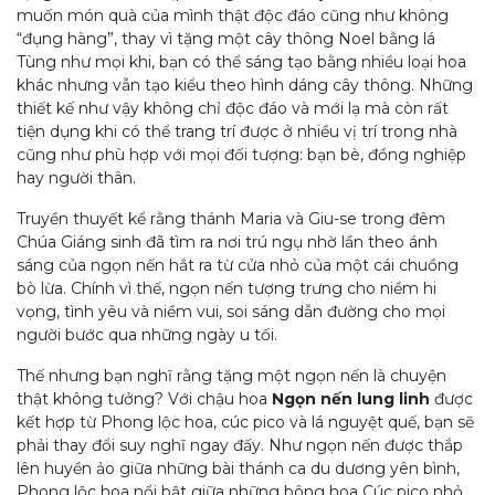
muốn món quà của mình thật độc đáo cũng như không
“đụng hàng”, thay vì tặng một cây thông Noel bằng lá
Tùng như mọi khi, bạn có thể sáng tạo bằng nhiều loại hoa
khác nhưng vẫn tạo kiểu theo hình dáng cây thông. Những
thiết kế như vậy không chỉ độc đáo và mới lạ mà còn rất
tiện dụng khi có thể trang trí được ở nhiều vị trí trong nhà
cũng như phù hợp với mọi đối tượng: bạn bè, đồng nghiệp
hay người thân.
Truyền thuyết kể rằng thánh Maria và Giu-se trong đêm
Chúa Giáng sinh đã tìm ra nơi trú ngụ nhờ lần theo ánh
sáng của ngọn nến hắt ra từ cửa nhỏ của một cái chuồng
bò lừa. Chính vì thế, ngọn nến tượng trưng cho niềm hi
vọng, tình yêu và niềm vui, soi sáng dẫn đường cho mọi
người bước qua những ngày u tối.
Thế nhưng bạn nghĩ rằng tặng một ngọn nến là chuyện
thật không tưởng? Với chậu hoa
Ngọn nến lung linh
được
kết hợp từ Phong lộc hoa, cúc pico và lá nguyệt quế, bạn sẽ
phải thay đổi suy nghĩ ngay đấy. Như ngọn nến được thắp
lên huyền ảo giữa những bài thánh ca du dương yên bình,
Phong lộc hoa nổi bật giữa những bông hoa Cúc pico nhỏ